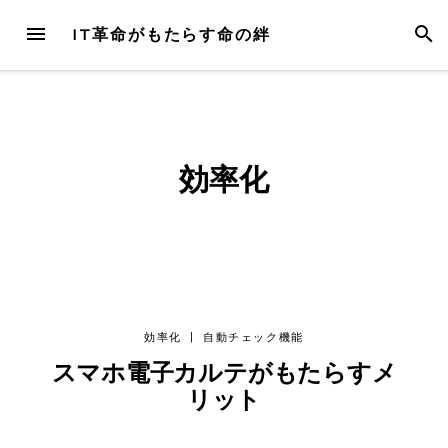
Skip
MENU
SEAR
IT革命がもたらす命の絆
to
content
効率化
効率化
|
自動チェック機能
スマホ電子カルテがもたらすメ
リット