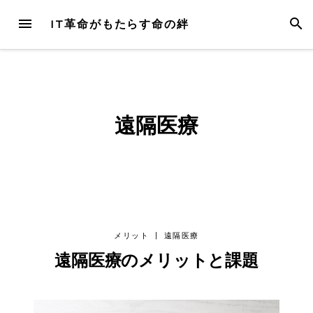
Skip
MENU
SEAR
IT革命がもたらす命の絆
to
content
遠隔医療
メリット
|
遠隔医療
遠隔医療のメリットと課題