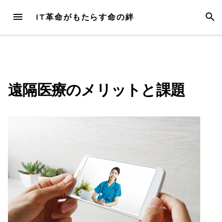
Skip
MENU
SEAR
IT革命がもたらす命の絆
to
content
遠隔医療のメリットと課題