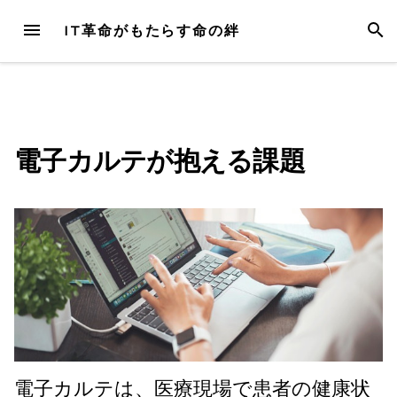
Skip
MENU
SEAR
IT革命がもたらす命の絆
to
content
電子カルテが抱える課題
電子カルテは、医療現場で患者の健康状