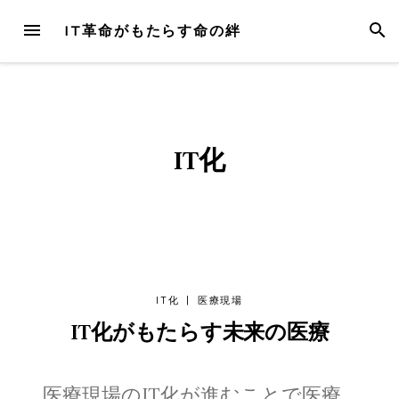
Skip
MENU
SEAR
IT革命がもたらす命の絆
to
content
IT化
IT化
|
医療現場
IT化がもたらす未来の医療
医療現場のIT化が進むことで医療