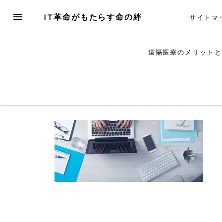
Skip
MENU
IT革命がもたらす命の絆
サイトマ
to
content
遠隔医療のメリットと
1149148_c